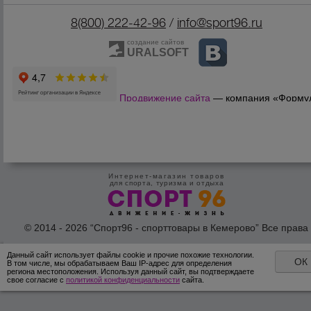
8(800) 222-42-96
/
info@sport96.ru
создание сайтов
URALSOFT
Продвижение сайта
— компания «Форму
Продаж»
Интернет-магазин товаров
для спорта, туризма и отдыха
© 2014 - 2026 “Спорт96 - спорттовары в Кемерово” Все права
защишены /
Оферта
/
Согласие на обработку персональных дан
Данный сайт использует файлы cookie и прочие похожие технологии.
ОК
В том числе, мы обрабатываем Ваш IP-адрес для определения
региона местоположения. Используя данный сайт, вы подтверждаете
свое согласие с
политикой конфиденциальности
сайта.