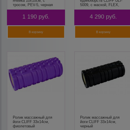
ячейка 10х10см, с
единоборств CLIFF ULI-
тросом, РЕV-5, черная
5009, с маской, FLEX,
красный
1 190
руб.
4 290
руб.
В корзину
В корзину
Ролик массажный для
Ролик массажный для
йоги CLIFF 33х14см,
йоги CLIFF 33х14см,
фиолетовый
черный