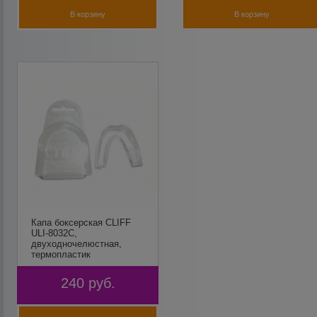
В корзину
В корзину
Капа боксерская CLIFF
ULI-8032С,
двуходночелюстная,
термопластик
240
руб.