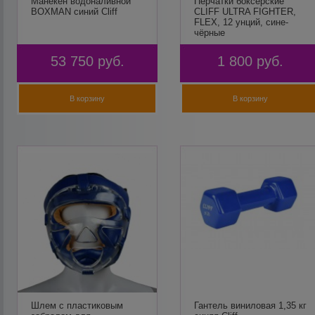
Манекен водоналивной
Перчатки боксёрские
BOXMAN синий Cliff
CLIFF ULTRA FIGHTER,
FLEX, 12 унций, сине-
чёрные
53 750
руб.
1 800
руб.
В корзину
В корзину
Шлем с пластиковым
Гантель виниловая 1,35 кг