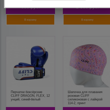
330
руб.
1 800
руб.
В корзину
В корзину
Перчатки боксёрские
Шапочка для плавания
CLIFF DRAGON, FLEX, 12
розовая CLIFF
унций, синий-белый
силиконовая с лайкрой
114-2, принт