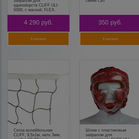
забралом для
синяя Cliff
единоборств CLIFF ULI-
5009, с маской, FLEX,
синий
4 290
руб.
350
руб.
В корзину
В корзину
Сетка волейбольная
Шлем с пластиковым
CLIFF, 9,5х1м, нить 3мм,
забралом для