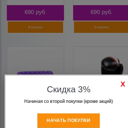
690
руб.
690
руб.
В корзину
В корзину
Скидка 3%
Начиная со второй покупки (кроме акций)
Массажный ролик валик
Перчатки боксёрские
для фитнеса и йоги CLIFF
CLIFF DRAGON, FLEX, 12
25х8 см фиолетовый
унций, чёрный-белый
НАЧАТЬ ПОКУПКИ