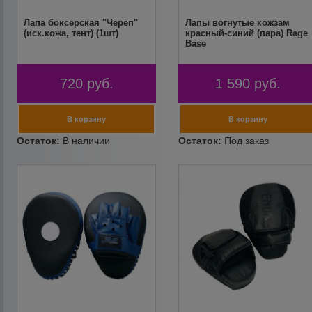
Лапа боксерская "Череп"
Лапы вогнутые кожзам
(иск.кожа, тент) (1шт)
красный-синий (пара) Rage
Base
720
руб.
1 590
руб.