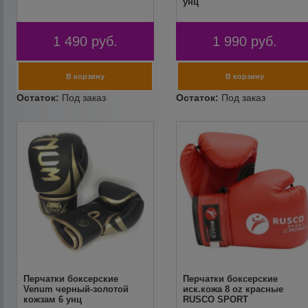
унц
1 490
руб.
1 990
руб.
Перчатки боксерские
Перчатки боксерские
Venum черный-золотой
иск.кожа 8 oz красные
кожзам 6 унц
RUSCO SPORT