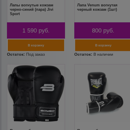
Лапы вогнутые кожзам
Лапа Venum вогнутая
черно-синий (пара) Jivi
черный кожзам (1шт)
Sport
1 590
руб.
800
руб.