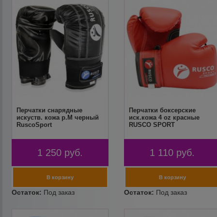
Перчатки снарядные
Перчатки боксерские
искуств. кожа р.M черный
иск.кожа 4 oz красные
RuscoSport
RUSCO SPORT
1 250
руб.
1 110
руб.