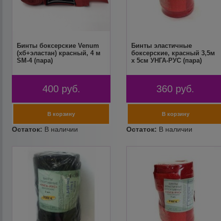
Бинты боксерские Venum
Бинты эластичные
(хб+эластан) красный, 4 м
боксерские, красный 3,5м
SM-4 (пара)
х 5см УНГА-РУС (пара)
400
руб.
360
руб.