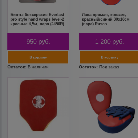
Бинты боксерские Everlast
Лапа прямая, кожзам,
pro style hand wraps level-2
красный/синий 30х18см
красные 4,5м, пара (4456R)
(пара) Rusco
950
руб.
1 200
руб.