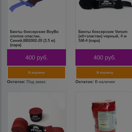
Бинты боксерские BoyBo
Бинты боксерские Venum
хлопок-эластан,
(хб+эластан) черный, 4 м
Синий,BB2002-20 (3.5 м)
SM-4 (пара)
(пара)
400
руб.
400
руб.