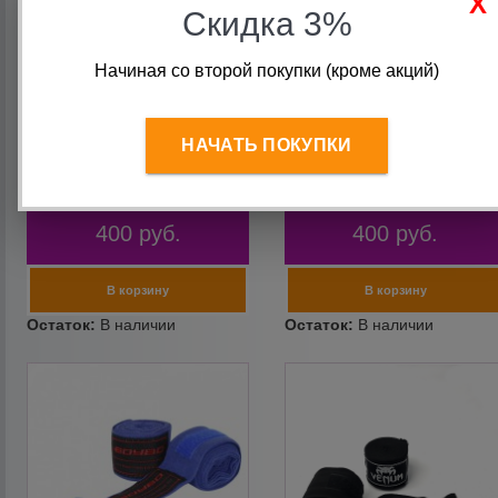
Скидка 3%
Начиная со второй покупки (кроме акций)
Бинты боксерские BoyBo
Бинты боксерские BoyBo
НАЧАТЬ ПОКУПКИ
хлопок, Черный,BB1001-12
хлопок-эластан,
(3.5 м) (пара)
Красный,BB2002-10 (3.5 м)
(пара)
400
руб.
400
руб.