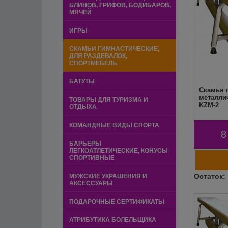
БЛИНОВ, ГРИФОВ, БОДИБАРОВ,
МЯЧЕЙ
ИГРЫ
СКАМЬИ ГИМНАСТИЧЕСКИЕ,
ДЛЯ РАЗДЕВАЛОК,
СПОРТМЕБЕЛЬ
БАТУТЫ
Скамья 
металли
ТОВАРЫ ДЛЯ ТУРИЗМА И
KZM-2
ОТДЫХА
КОМАНДНЫЕ ВИДЫ СПОРТА
8
БАРЬЕРЫ
ЛЕГКОАТЛЕТИЧЕСКИЕ, КОНУСЫ
СПОРТИВНЫЕ
МУЖСКИЕ УКРАШЕНИЯ И
АКСЕССУАРЫ
ПОДАРОЧНЫЕ СЕРТИФИКАТЫ
АТРИБУТИКА БОЛЕЛЬЩИКА