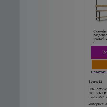
Скамейк
раздевал
полкой L
c
2
Всего: 22
Гимнастиче
взрослых и
подготовит
Интернет-м