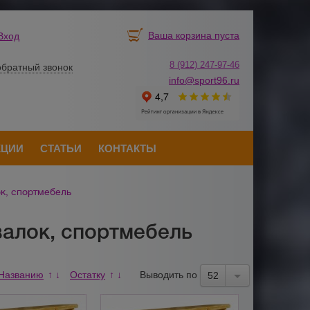
Ваша корзина пуста
Вход
8 (912) 247-
9
7-46
обратный звонок
info@sport96.ru
КЦИИ
СТАТЬИ
КОНТАКТЫ
к, спортмебель
валок, спортмебель
Названию
Остатку
Выводить по
↑
↓
↑
↓
52