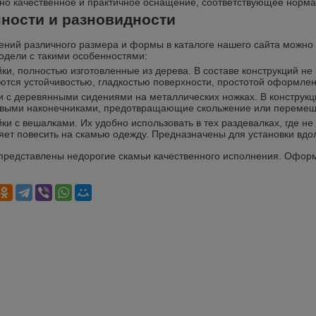
но качественное и практичное оснащение, соответствующее норм
ности и разновидности
ний различного размера и формы в каталоге нашего сайта можно 
одели с такими особенностями:
ки, полностью изготовленные из дерева. В составе конструкций не
ются устойчивостью, гладкостью поверхности, простотой оформлен
 с деревянными сидениями на металлических ножках. В конструкц
выми наконечниками, предотвращающие скольжение или перемещ
ки с вешалками. Их удобно использовать в тех раздевалках, где 
яет повесить на скамью одежду. Предназначены для установки вдол
 представлены недорогие скамьи качественного исполнения. Оформ