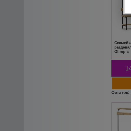
Скамейк
раздевал
Olimp-c
1