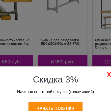
гимнастическая на
Скамья для раздевалки
Скамейка
ческих ножках 4 м
1500х350х450мм SS-8723
раздевалк
Olimp-c
1 660
руб.
6 990
руб.
12
Скидка 3%
Начиная со второй покупки (кроме акций)
НАЧАТЬ ПОКУПКИ