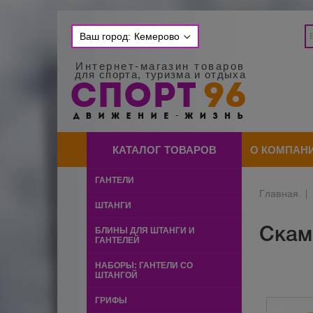
Ваш город:
Кемерово
Интернет-магазин товаров
для спорта, туризма и отдыха
КАТАЛОГ ТОВАРОВ
О КОМПАН
ГАНТЕЛИ
Главная
|
ШТАНГИ
Скам
БЛИНЫ ДЛЯ ШТАНГИ И
ГАНТЕЛЕЙ
НАБОРЫ: ГАНТЕЛИ СО
ШТАНГОЙ
ГРИФЫ