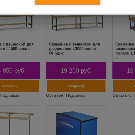
а с вешалкой для
Скамейка с вешалкой для
Скамейка
ки L1500 сосна
раздевалки L2000 сосна
раздевалк
Olimp-c
полкой L1
c
4 850
руб.
19 200
руб.
16