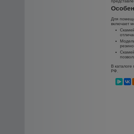
представле
Особен
Для помеще
включает м
Скамей
отлича
Модели
резино
Скамей
позвол
В каталоге
РФ.