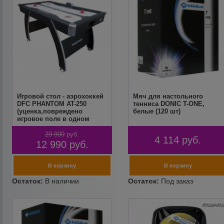
Игровой стол - аэрохоккей
Мяч для настольного
DFC PHANTOM AT-250
тенниса DONIC T-ONE,
(уценка,повреждено
белые (120 шт)
игровое поле в одном
месте)
29 990
руб.
4 114
руб.
12 990
руб.