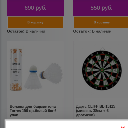
690
руб.
550
руб.
Воланы для бадминтона
Дартс CLIFF BL-15115
Torres 150 цв.белый 6шт/
(мишень 38см + 6
упак
дротиков)