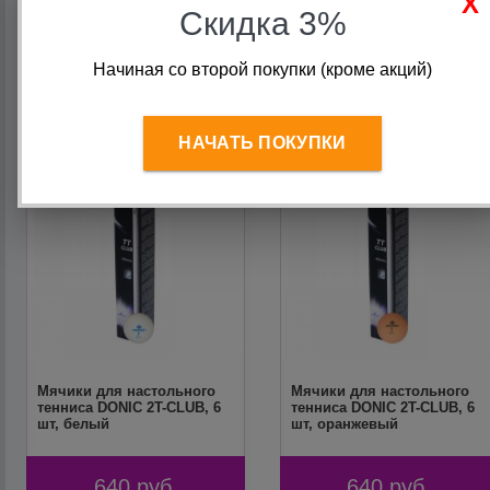
550
руб.
810
руб.
Скидка 3%
Начиная со второй покупки (кроме акций)
НАЧАТЬ ПОКУПКИ
Мячики для настольного
Мячики для настольного
тенниса DONIC 2T-CLUB, 6
тенниса DONIC 2T-CLUB, 6
шт, белый
шт, оранжевый
640
руб.
640
руб.