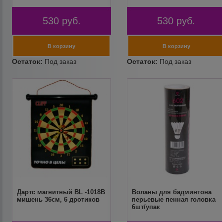
530
руб.
530
руб.
Дартс магнитный BL -1018В
Воланы для бадминтона
мишень 36см, 6 дротиков
перьевые пенная головка
6шт/упак