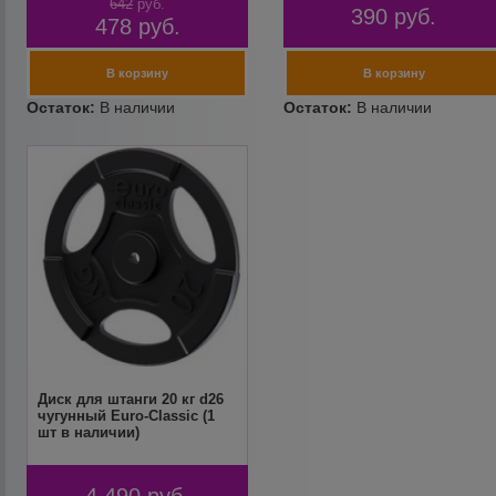
642
руб.
390
руб.
478
руб.
Диск для штанги 20 кг d26
чугунный Euro-Classic (1
шт в наличии)