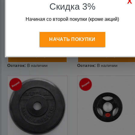
Скидка 3%
Блин для штанги 15 кг d51
Блин для штанги 20 кг d51
обрезиненный TITAN
Начиная со второй покупки (кроме акций)
обрезиненный TITAN
Barbell
Barbell
4 182
руб.
5 358
руб.
НАЧАТЬ ПОКУПКИ
3 116
руб.
3 993
руб.