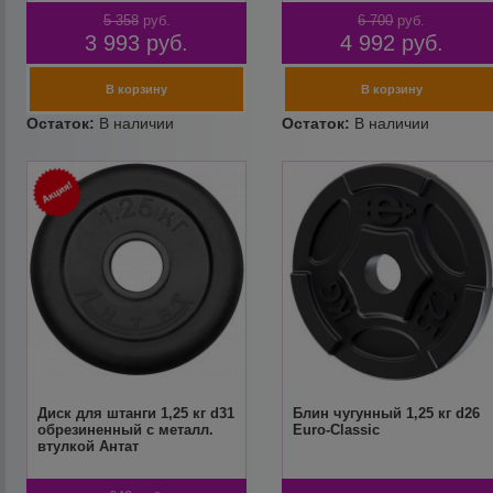
5 358
руб.
6 700
руб.
3 993
руб.
4 992
руб.
Диск для штанги 1,25 кг d31
Блин чугунный 1,25 кг d26
обрезиненный с металл.
Euro-Classic
втулкой Антат