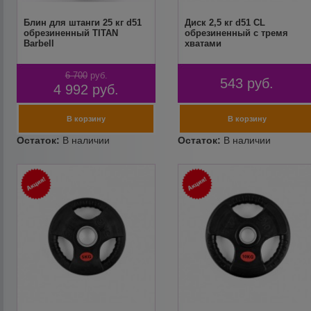
Блин для штанги 25 кг d51
Диск 2,5 кг d51 CL
обрезиненный TITAN
обрезиненный с тремя
Barbell
хватами
6 700
руб.
543
руб.
4 992
руб.