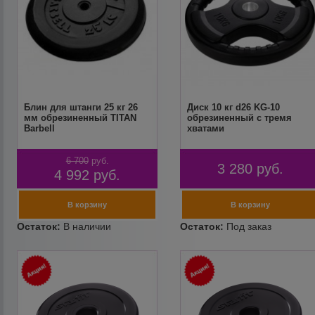
Блин для штанги 25 кг 26
Диск 10 кг d26 KG-10
мм обрезиненный TITAN
обрезиненный с тремя
Barbell
хватами
6 700
руб.
3 280
руб.
4 992
руб.