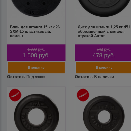
Блин для штанги 15 кг d26
Диск для штанги 1,25 кг d51
SXM-15 пластиковый,
обрезиненный с металл.
цемент
втулкой Антат
1 800
руб.
642
руб.
1 500
руб.
478
руб.