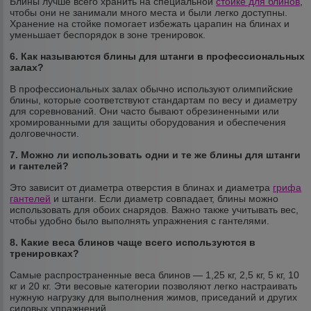
Блины лучше всего хранить на специальной
стойке для блинов
,
чтобы они не занимали много места и были легко доступны.
Хранение на стойке помогает избежать царапин на блинах и
уменьшает беспорядок в зоне тренировок.
6. Как называются блины для штанги в профессиональных
залах?
В профессиональных залах обычно используют олимпийские
блины, которые соответствуют стандартам по весу и диаметру
для соревнований. Они часто бывают обрезиненными или
хромированными для защиты оборудования и обеспечения
долговечности.
7. Можно ли использовать одни и те же блины для штанги
и гантелей?
Это зависит от диаметра отверстия в блинах и диаметра
грифа
гантелей
и штанги. Если диаметр совпадает, блины можно
использовать для обоих снарядов. Важно также учитывать вес,
чтобы удобно было выполнять упражнения с гантелями.
8. Какие веса блинов чаще всего используются в
тренировках?
Самые распространенные веса блинов — 1,25 кг, 2,5 кг, 5 кг, 10
кг и 20 кг. Эти весовые категории позволяют легко настраивать
нужную нагрузку для выполнения жимов, приседаний и других
силовых упражнений.