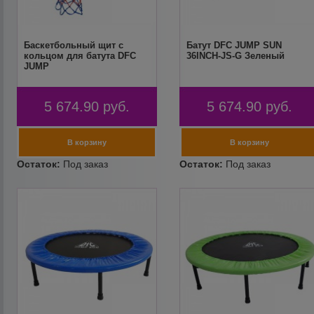
Баскетбольный щит с
Батут DFC JUMP SUN
кольцом для батута DFC
36INCH-JS-G Зеленый
JUMP
5 674.90
руб.
5 674.90
руб.