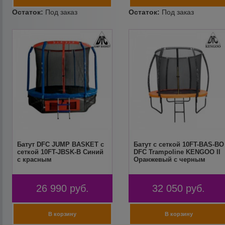
Батут DFC JUMP BASKET с
Батут с сеткой 10FT-BAS-BO
сеткой 10FT-JBSK-B Синий
DFC Trampoline KENGOO II
с красным
Оранжевый с черным
26 990
руб.
32 050
руб.