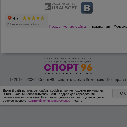
создание сайтов
URALSOFT
Продвижение сайта
— компания «Форму
Продаж»
Интернет-магазин товаров
для спорта, туризма и отдыха
© 2014 - 2026 “Спорт96 - спорттовары в Кемерово” Все права
защишены /
Оферта
/
Согласие на обработку персональных дан
Данный сайт использует файлы cookie и прочие похожие технологии.
ОК
В том числе, мы обрабатываем Ваш IP-адрес для определения
региона местоположения. Используя данный сайт, вы подтверждаете
свое согласие с
политикой конфиденциальности
сайта.