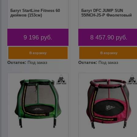
Батут StartLine Fitness 60
Батут DFC JUMP SUN
дюймов (153см)
55INCH-JS-P Фиолетовый
9 196
руб.
8 457.90
руб.