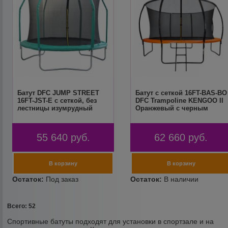
Батут DFC JUMP STREET
Батут с сеткой 16FT-BAS-BO
16FT-JST-E c сеткой, без
DFC Trampoline KENGOO II
лестницы изумрудный
Оранжевый с черным
55 640
руб.
62 660
руб.
Всего: 52
Спортивные батуты подходят для установки в спортзале и на