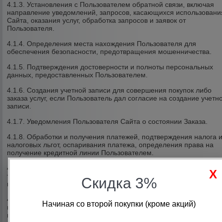
4.1.3. Установления с Пользователем обратной связи, включая
направление уведомлений, запросов, касающихся использовани
Сайта, оказания услуг, обработка запросов и заявок от
Пользователя.
4.1.4. Определения места нахождения Пользователя для
обеспечения безопасности, предотвращения мошенничества.
4.1.5. Подтверждения достоверности и полноты персональных
данных, предоставленных Пользователем.
4.1.6. Создания учетной записи для совершения покупок либо
заказа услуг, если Пользователь дал согласие на создание учетн
записи.
4.1.7. Уведомления Пользователя Сайта о состоянии Заказа.
4.1.8. Обработки и получения платежей, подтверждения налога 
налоговых льгот, оспаривания платежа, определения права на
получение кредитной линии Пользователем.
4.1.9. Предоставления Пользователю эффективной клиентской и
технической поддержки при возникновении проблем связанных с
Скидка 3%
использованием Сайта.
4.1.10. Предоставления Пользователю с его согласия, обновлен
Начиная со второй покупки (кроме акций)
продукции либо услуг, специальных предложений, информации 
ценах, новостной рассылки и иных сведений от имени Сайта или