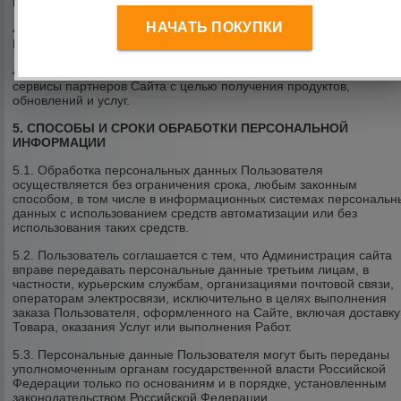
имени партнеров Сайта.
НАЧАТЬ ПОКУПКИ
4.1.11. Осуществления рекламной деятельности с согласия
Пользователя.
4.1.12. Предоставления доступа Пользователю на сайты или
сервисы партнеров Сайта с целью получения продуктов,
обновлений и услуг.
5. СПОСОБЫ И СРОКИ ОБРАБОТКИ ПЕРСОНАЛЬНОЙ
ИНФОРМАЦИИ
5.1. Обработка персональных данных Пользователя
осуществляется без ограничения срока, любым законным
способом, в том числе в информационных системах персональн
данных с использованием средств автоматизации или без
использования таких средств.
5.2. Пользователь соглашается с тем, что Администрация сайта
вправе передавать персональные данные третьим лицам, в
частности, курьерским службам, организациями почтовой связи,
операторам электросвязи, исключительно в целях выполнения
заказа Пользователя, оформленного на Сайте, включая доставку
Товара, оказания Услуг или выполнения Работ.
5.3. Персональные данные Пользователя могут быть переданы
уполномоченным органам государственной власти Российской
Федерации только по основаниям и в порядке, установленным
законодательством Российской Федерации.