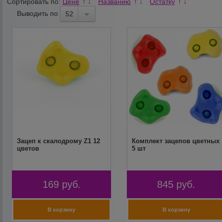
Сортировать по:
Цене
Названию
Остатку
↑
↓
↑
↓
↑
↓
Выводить по
52
Зацеп к скалодрому Z1 12
Комплект зацепов цветных
цветов
5 шт
169
руб.
845
руб.