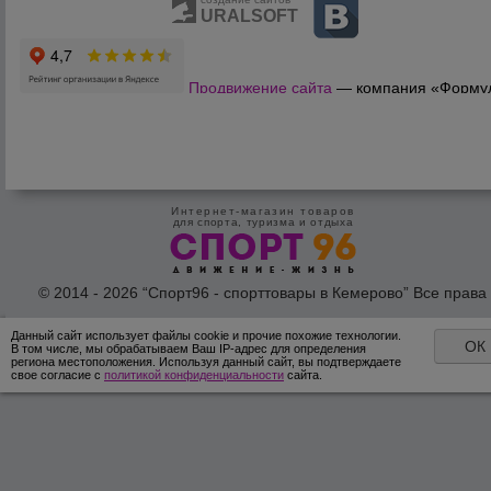
URALSOFT
Продвижение сайта
— компания «Форму
Продаж»
Интернет-магазин товаров
для спорта, туризма и отдыха
© 2014 - 2026 “Спорт96 - спорттовары в Кемерово” Все права
защишены /
Оферта
/
Согласие на обработку персональных дан
Данный сайт использует файлы cookie и прочие похожие технологии.
ОК
В том числе, мы обрабатываем Ваш IP-адрес для определения
региона местоположения. Используя данный сайт, вы подтверждаете
свое согласие с
политикой конфиденциальности
сайта.