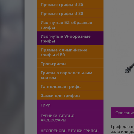
Прямые грифы d 25
Прямые грифы d 30
Изогнутые EZ-образные
грифы
Изогнутые W-образные
грифы
Прямые олимпийские
грифы d 50
Трэп-грифы
Грифы с параллельным
хватом
Гантельные грифы
Замки для грифов
ГИРИ
Описани
ТУРНИКИ, БРУСЬЯ,
АКСЕССУАРЫ
Гриф для ш
НЕОПРЕНОВЫЕ РУЧКИ ГРИПСЫ
зала или д