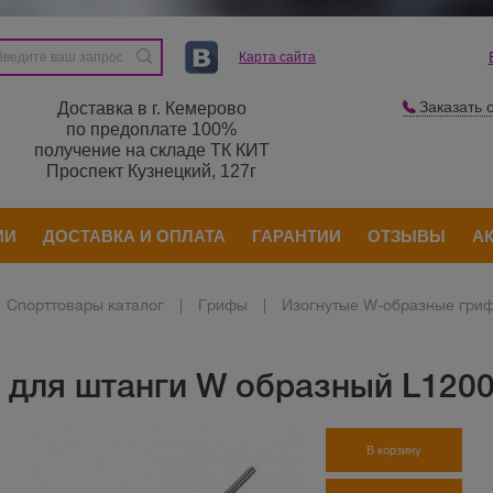
Карта сайта
Заказать 
Доставка в г. Кемерово
по предоплате 100%
получение на складе ТК КИТ
Проспект Кузнецкий, 127г
ИИ
ДОСТАВКА И ОПЛАТА
ГАРАНТИИ
ОТЗЫВЫ
А
Спорттовары каталог
|
Грифы
|
Изогнутые W-образные гри
 для штанги W образный L120
В корзину