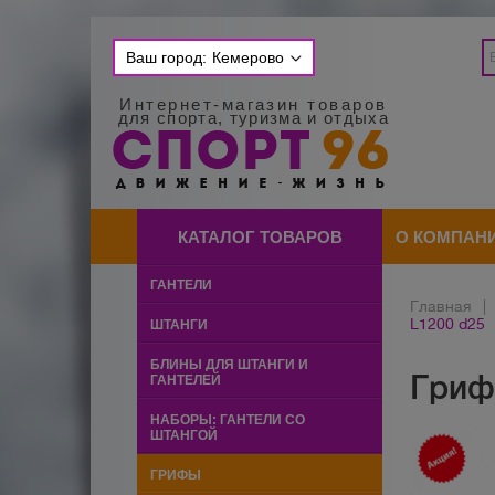
Ваш город:
Кемерово
Интернет-магазин товаров
для спорта, туризма и отдыха
КАТАЛОГ ТОВАРОВ
О КОМПАН
ГАНТЕЛИ
Главная
|
L1200 d25
ШТАНГИ
БЛИНЫ ДЛЯ ШТАНГИ И
Гриф
ГАНТЕЛЕЙ
НАБОРЫ: ГАНТЕЛИ СО
ШТАНГОЙ
ГРИФЫ