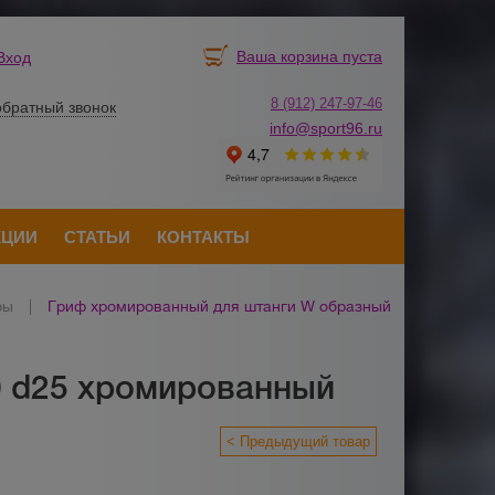
Ваша корзина пуста
Вход
8 (912) 247-
9
7-46
обратный звонок
info@sport96.ru
КЦИИ
СТАТЬИ
КОНТАКТЫ
фы
|
Гриф хромированный для штанги W образный
0 d25 хромированный
< Предыдущий товар