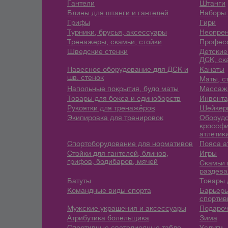
Гантели
Штанги
Блины для штанги и гантелей
Наборы:
Грифы
Гири
Турники, брусья, аксессуары
Неопрен
Тренажеры, скамьи, стойки
Профес
Шведские стенки
Детские
ДСК, ск
Навесное оборудование для ДСК и
Канаты
шв. стенок
Маты, с
Напольные покрытия, будо маты
Массажн
Товары для бокса и единоборств
Инвента
Рукоятки для тренажёров
Шейкеры
Экипировка для тренировок
Оборудо
кроссфи
атлетик
Спортоборудование для нормативов
Пояса а
Стойки для гантелей, блинов,
Игры
грифов, бодибаров, мячей
Скамьи 
раздева
Батуты
Товары 
Командные виды спорта
Барьеры
спортив
Мужские украшения и аксессуары
Подароч
Атрибутика болельщика
Зима
Спортивные светодиодные табло
Услуги