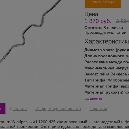
Купить в кредит
Цена
1 870
руб.
2 524
Остаток:
В наличии
Производитель:
Китай
Характеристик
Диаметр хвата (рукоя
Длина посадочного м
Расстояние между по
Максимальная нагрузк
Замок:
гайка Вейдера 
Тип грифа:
W образны
Материал грифа:
выс
Материал рукояти:
хр
Сравнить
е
Доставка
Информация об оплате
Гарантии
танги W образный L1200 d25 хромированный — это надежный и фу
омашней тренировки. Этот гриф идеально подходит для выполнени