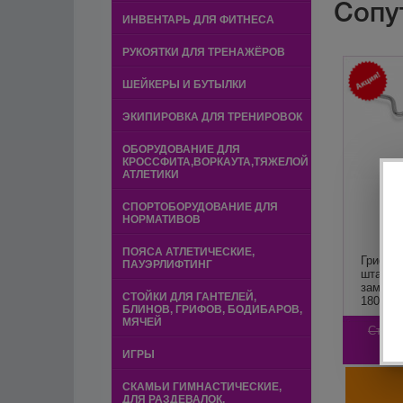
Сопу
ИНВЕНТАРЬ ДЛЯ ФИТНЕСА
РУКОЯТКИ ДЛЯ ТРЕНАЖЁРОВ
ШЕЙКЕРЫ И БУТЫЛКИ
ЭКИПИРОВКА ДЛЯ ТРЕНИРОВОК
ОБОРУДОВАНИЕ ДЛЯ
КРОССФИТА,ВОРКАУТА,ТЯЖЕЛОЙ
АТЛЕТИКИ
СПОРТОБОРУДОВАНИЕ ДЛЯ
НОРМАТИВОВ
ПОЯСА АТЛЕТИЧЕСКИЕ,
Гриф х
ПАУЭРЛИФТИНГ
штанги
замками
СТОЙКИ ДЛЯ ГАНТЕЛЕЙ,
180кг C
БЛИНОВ, ГРИФОВ, БОДИБАРОВ,
МЯЧЕЙ
Стара
3
ИГРЫ
СКАМЬИ ГИМНАСТИЧЕСКИЕ,
ДЛЯ РАЗДЕВАЛОК,