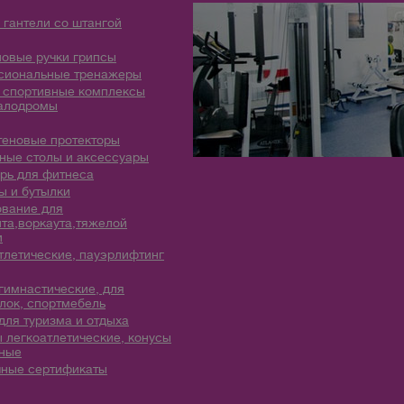
 гантели со штангой
овые ручки грипсы
сиональные тренажеры
 спортивные комплексы
алодромы
теновые протекторы
ые столы и аксессуары
рь для фитнеса
 и бутылки
вание для
та,воркаута,тяжелой
и
тлетические, пауэрлифтинг
гимнастические, для
лок, спортмебель
для туризма и отдыха
 легкоатлетические, конусы
ные
ные сертификаты