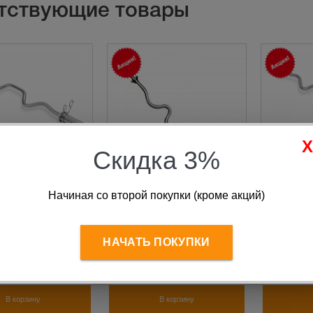
тствующие товары
Скидка 3%
Начиная со второй покупки (кроме акций)
ромированный для
Гриф хромированный для
Гриф хр
 W-образный с
штанги W образный L1200
штанги W
 L1200 d50 до
d30
замками 
L
180кг CL
НАЧАТЬ ПОКУПКИ
я цена:
5 820
руб.
Старая цена:
3 650
руб.
Старая 
 070
руб.
3 080
руб.
3 
В корзину
В корзину