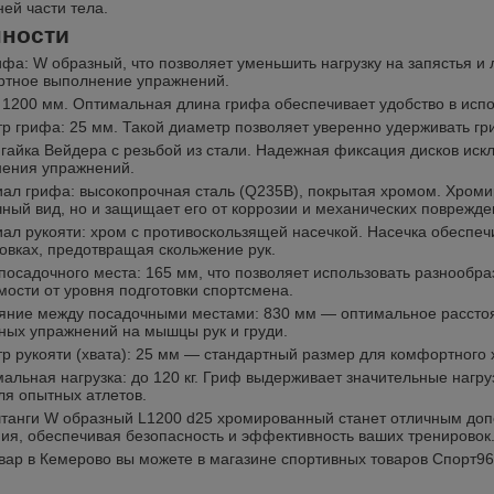
ей части тела.
ности
ифа: W образный, что позволяет уменьшить нагрузку на запястья и
тное выполнение упражнений.
 1200 мм. Оптимальная длина грифа обеспечивает удобство в испо
р грифа: 25 мм. Такой диаметр позволяет уверенно удерживать гри
 гайка Вейдера с резьбой из стали. Надежная фиксация дисков ис
ения упражнений.
ал грифа: высокопрочная сталь (Q235B), покрытая хромом. Хроми
чный вид, но и защищает его от коррозии и механических поврежде
ал рукояти: хром с противоскользящей насечкой. Насечка обеспеч
овках, предотвращая скольжение рук.
посадочного места: 165 мм, что позволяет использовать разнообра
мости от уровня подготовки спортсмена.
яние между посадочными местами: 830 мм — оптимальное расстоя
ных упражнений на мышцы рук и груди.
р рукояти (хвата): 25 мм — стандартный размер для комфортного 
альная нагрузка: до 120 кг. Гриф выдерживает значительные нагруз
для опытных атлетов.
танги W образный L1200 d25 хромированный станет отличным доп
ия, обеспечивая безопасность и эффективность ваших тренировок
овар в Кемерово вы можете в магазине спортивных товаров Спорт96