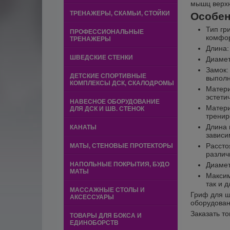
мышц верхн
ТРЕНАЖЕРЫ, СКАМЬИ, СТОЙКИ
Особен
Тип гр
ПРОФЕССИОНАЛЬНЫЕ
комфор
ТРЕНАЖЕРЫ
Длина:
ШВЕДСКИЕ СТЕНКИ
Диамет
Замок:
ДЕТСКИЕ СПОРТИВНЫЕ
выполн
КОМПЛЕКСЫ ДСК, СКАЛОДРОМЫ
Матери
эстети
НАВЕСНОЕ ОБОРУДОВАНИЕ
Матери
ДЛЯ ДСК И ШВ. СТЕНОК
тренир
Длина 
КАНАТЫ
зависи
Рассто
МАТЫ, СТЕНОВЫЕ ПРОТЕКТОРЫ
различ
НАПОЛЬНЫЕ ПОКРЫТИЯ, БУДО
Диамет
МАТЫ
Максим
так и 
МАССАЖНЫЕ СТОЛЫ И
Гриф для ш
АКСЕССУАРЫ
оборудован
Заказать т
ТОВАРЫ ДЛЯ БОКСА И
ЕДИНОБОРСТВ