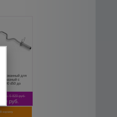
омированный для
-образный с
L1500 d50 до
цена:
5 820
руб.
680
руб.
В корзину