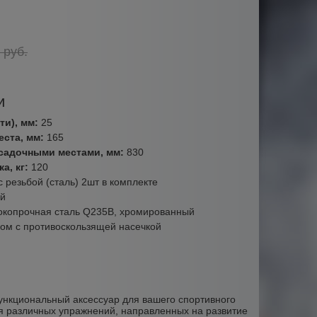
руб.
и
ти), мм:
25
еста, мм:
165
садочными местами, мм:
830
а, кг:
120
с резьбой (сталь) 2шт в комплекте
й
окопрочная сталь Q235B, хромированный
ом с противоскользящей насечкой
нкциональный аксессуар для вашего спортивного
я различных упражнений, направленных на развитие