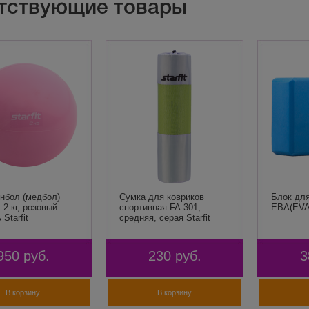
тствующие товары
нбол (медбол)
Сумка для ковриков
Блок для
 2 кг, розовый
cпортивная FA-301,
ЕВА(EVA
Starfit
средняя, серая Starfit
950
руб.
230
руб.
3
В корзину
В корзину