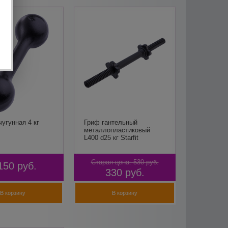
чугунная 4 кг
Гриф гантельный
металлопластиковый
L400 d25 кг Starfit
Старая цена:
530
руб.
150
руб.
330
руб.
В корзину
В корзину