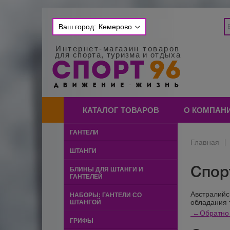
Ваш город:
Кемерово
Интернет-магазин товаров
для спорта, туризма и отдыха
КАТАЛОГ ТОВАРОВ
О КОМПАН
ГАНТЕЛИ
Главная
|
ШТАНГИ
Спорт
БЛИНЫ ДЛЯ ШТАНГИ И
ГАНТЕЛЕЙ
Австралийс
НАБОРЫ: ГАНТЕЛИ СО
обладания 
ШТАНГОЙ
←
Обратно 
ГРИФЫ