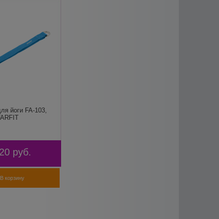
ля йоги FA-103,
TARFIT
20
руб.
В корзину