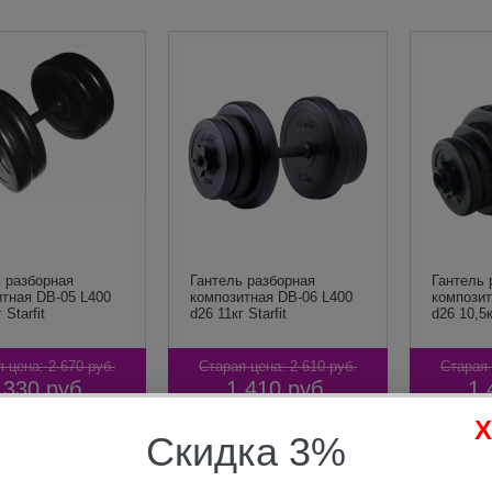
 разборная
Гантель разборная
Гантель 
итная DB-05 L400
композитная DB-06 L400
композит
 Starfit
d26 11кг Starfit
d26 10,5к
я цена:
2 670
руб.
Старая цена:
2 610
руб.
Старая 
 330
руб.
1 410
руб.
1 
В корзину
В корзину
Скидка 3%