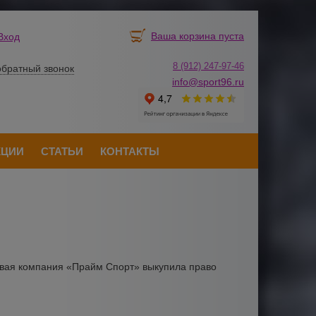
Ваша корзина пуста
Вход
8 (912) 247-
9
7-46
обратный звонок
info@sport96.ru
КЦИИ
СТАТЬИ
КОНТАКТЫ
овая компания «Прайм Спорт» выкупила право