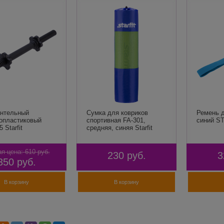
антельный
Сумка для ковриков
Ремень д
опластиковый
cпортивная FA-301,
синий S
 Starfit
средняя, синяя Starfit
я цена:
610
руб.
230
руб.
3
350
руб.
В корзину
В корзину