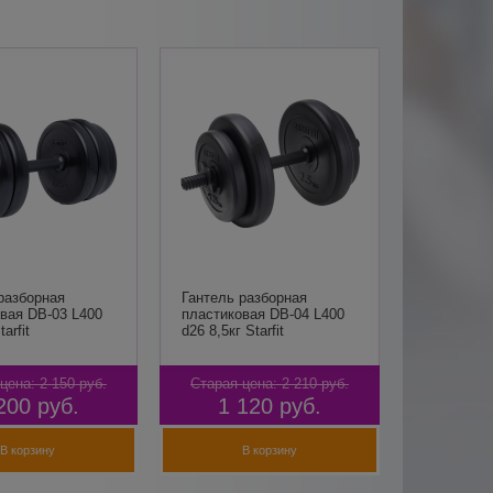
разборная
Гантель разборная
вая DB-03 L400
пластиковая DB-04 L400
arfit
d26 8,5кг Starfit
цена:
2 150
руб.
Старая цена:
2 210
руб.
200
руб.
1 120
руб.
В корзину
В корзину