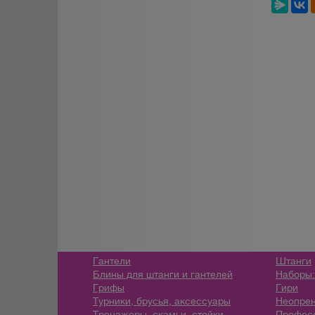
Гантели
Штанги
Блины для штанги и гантелей
Наборы:
Грифы
Гири
Турники, брусья, аксессуары
Неопрен
Тренажеры, скамьи, стойки
Профес