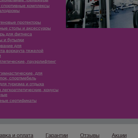
 спортивные комплексы
алодромы
теновые протекторы
ые столы и аксессуары
рь для фитнеса
 и бутылки
вание для
та,воркаута,тяжелой
и
тлетические, пауэрлифтинг
гимнастические, для
лок, спортмебель
для туризма и отдыха
 легкоатлетические, конусы
ные
ные сертификаты
авка и оплата
Гарантии
Отзывы
Акции