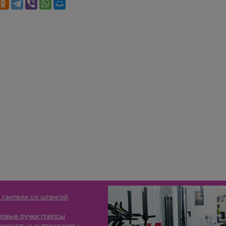
 гантели со штангой
овые ручки грипсы
сиональные тренажеры