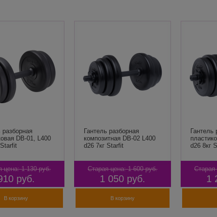
 разборная
Гантель разборная
Гантель 
овая DB-01, L400
композитная DB-02 L400
пластико
Starfit
d26 7кг Starfit
d26 8кг St
я цена:
1 130
руб.
Старая цена:
1 600
руб.
Старая 
910
руб.
1 050
руб.
1 
В корзину
В корзину