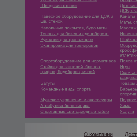
Шведские стенки
Детские
ДСК, ск
Навесное оборудование для ДСК и
Канаты
шв. стенок
Маты, с
Напольные покрытия, будо маты
Массажн
Товары для бокса и единоборств
Инвента
Рукоятки для тренажёров
Шейкеры
Экипировка для тренировок
Оборудо
кроссфи
атлетик
Спортоборудование для нормативов
Пояса а
Стойки для гантелей, блинов,
Игры
грифов, бодибаров, мячей
Скамьи 
раздева
Батуты
Товары 
Командные виды спорта
Барьеры
спортив
Мужские украшения и аксессуары
Подароч
Атрибутика болельщика
Зима
Спортивные светодиодные табло
Услуги
О компании
Дост