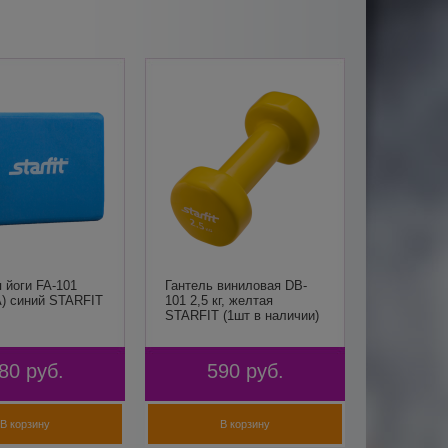
 йоги FA-101
Гантель виниловая DB-
) синий STARFIT
101 2,5 кг, желтая
STARFIT (1шт в наличии)
80
руб.
590
руб.
В корзину
В корзину