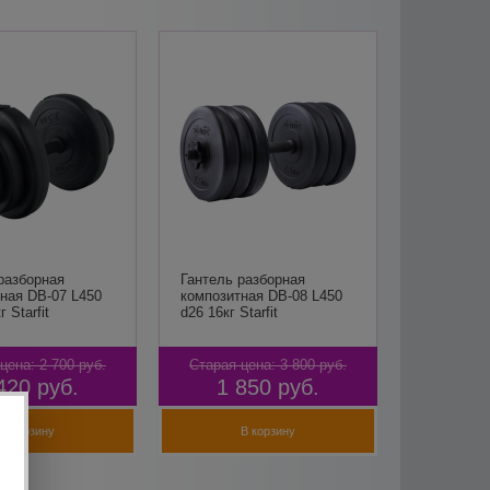
разборная
Гантель разборная
ная DB-07 L450
композитная DB-08 L450
г Starfit
d26 16кг Starfit
цена:
2 700
руб.
Старая цена:
3 800
руб.
420
руб.
1 850
руб.
В корзину
В корзину