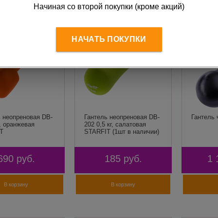
Начиная со второй покупки (кроме акций)
НАЧАТЬ ПОКУПКИ
ь неопреновая DB-
Гантель неопреновая DB-
Гантель 
г, оранжевая
202 0,5 кг, салатовая
T
STARFIT (1шт в наличии)
690
руб.
185
руб.
1 
В корзину
В корзину