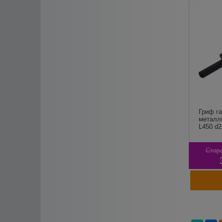
Гриф г
металл
L450 d25
Стара