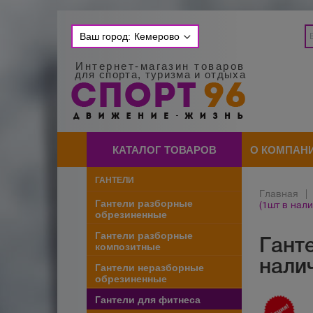
Ваш город:
Кемерово
Интернет-магазин товаров
для спорта, туризма и отдыха
КАТАЛОГ ТОВАРОВ
О КОМПАН
ГАНТЕЛИ
Главная
|
Гантели разборные
(1шт в нали
обрезиненные
Гантели разборные
Ганте
композитные
нали
Гантели неразборные
обрезиненные
Гантели для фитнеса