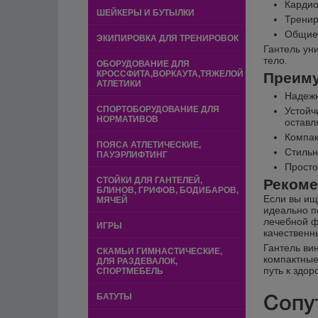
Кардио
ШЕЙКЕРЫ И БУТЫЛКИ
Тренир
Общие 
ЭКИПИРОВКА ДЛЯ ТРЕНИРОВОК
Гантель ун
тело.
ОБОРУДОВАНИЕ ДЛЯ
КРОССФИТА,ВОРКАУТА,ТЯЖЕЛОЙ
Преимущ
АТЛЕТИКИ
Надежн
СПОРТОБОРУДОВАНИЕ ДЛЯ
Устойч
НОРМАТИВОВ
оставл
Компак
ПОЯСА АТЛЕТИЧЕСКИЕ,
Стильн
ПАУЭРЛИФТИНГ
Просто
СТОЙКИ ДЛЯ ГАНТЕЛЕЙ,
Рекоме
БЛИНОВ, ГРИФОВ, БОДИБАРОВ,
Если вы ище
МЯЧЕЙ
идеально п
лечебной ф
ИГРЫ
качественн
Гантель ви
СКАМЬИ ГИМНАСТИЧЕСКИЕ,
компактные
ДЛЯ РАЗДЕВАЛОК,
путь к здор
СПОРТМЕБЕЛЬ
Сопу
БАТУТЫ