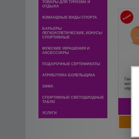
ТОВАРЫ ДЛЯ ТУРИЗМА И
ОТДЫХА
КОМАНДНЫЕ ВИДЫ СПОРТА
БАРЬЕРЫ
ЛЕГКОАТЛЕТИЧЕСКИЕ, КОНУСЫ
СПОРТИВНЫЕ
МУЖСКИЕ УКРАШЕНИЯ И
АКСЕССУАРЫ
ПОДАРОЧНЫЕ СЕРТИФИКАТЫ
АТРИБУТИКА БОЛЕЛЬЩИКА
Гантел
металл
ЗИМА
обрезин
СПОРТИВНЫЕ СВЕТОДИОДНЫЕ
ТАБЛО
УСЛУГИ