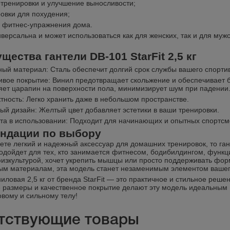
тренировки и улучшение выносливости;
овки для похудения;
фитнес-упражнения дома.
иверсальна и может использоваться как для женских, так и для му
ества гантели DB-101 StarFit 2,5 кг
ый материал: Сталь обеспечит долгий срок службы вашего спорти
ивое покрытие: Винил предотвращает скольжение и обеспечивает б
яет царапин на поверхности пола, минимизирует шум при падении
тность: Легко хранить даже в небольшом пространстве.
ый дизайн: Желтый цвет добавляет эстетики в ваши тренировки.
та в использовании: Подходит для начинающих и опытных спортсм
ндации по выбору
те легкий и надежный аксессуар для домашних тренировок, то ганте
одойдет для тех, кто занимается фитнесом, бодибилдингом, функци
изкультурой, хочет укрепить мышцы или просто поддерживать фор
ым материалам, эта модель станет незаменимым элементом вашег
ниловая 2,5 кг от бренда StarFit — это практичное и стильное реш
 размеры и качественное покрытие делают эту модель идеальным 
овому и сильному телу!
тствующие товары