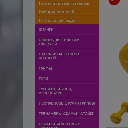
Гантели литые чугунные
Наборы гантелей
Гантельные ряды
ШТАНГИ
БЛИНЫ ДЛЯ ШТАНГИ И
ГАНТЕЛЕЙ
НАБОРЫ: ГАНТЕЛИ СО
ШТАНГОЙ
ГРИФЫ
ГИРИ
ТУРНИКИ, БРУСЬЯ,
АКСЕССУАРЫ
НЕОПРЕНОВЫЕ РУЧКИ ГРИПСЫ
ТРЕНАЖЕРЫ, СКАМЬИ, СТОЙКИ
ПРОФЕССИОНАЛЬНЫЕ