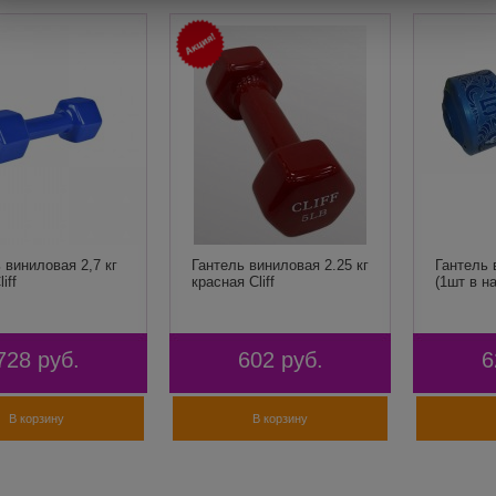
 виниловая 2,7 кг
Гантель виниловая 2.25 кг
Гантель 
iff
красная Cliff
(1шт в н
728
руб.
602
руб.
6
В корзину
В корзину