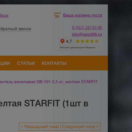
Ваша корзина пуста
Вход
8 (912) 247-
9
7-46
обратный звонок
info@sport96.ru
КЦИИ
СТАТЬИ
КОНТАКТЫ
антель виниловая DB-101 2,5 кг, желтая STARFIT
елтая STARFIT (1шт в
< Предыдущий товар
Следующий товар >