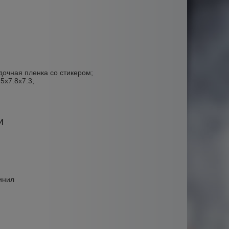
дочная пленка со стикером;
5х7.8х7.3;
и
инил