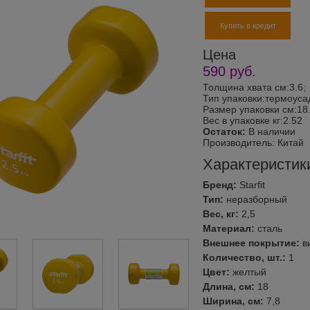
Купить в кредит
Цена
590
руб.
Толщина хвата см:3.6;
Тип упаковки:термоуса
Размер упаковки см:18.
Вес в упаковке кг:2.52
Остаток:
В наличии
Производитель:
Китай
Характеристик
Бренд:
Starfit
Тип:
неразборный
Вес, кг:
2,5
Материал:
сталь
Внешнее покрытие:
в
Количество, шт.:
1
Цвет:
желтый
Длина, см:
18
Ширина, см:
7,8