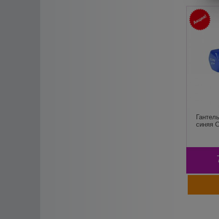
Гантель
синяя Cl