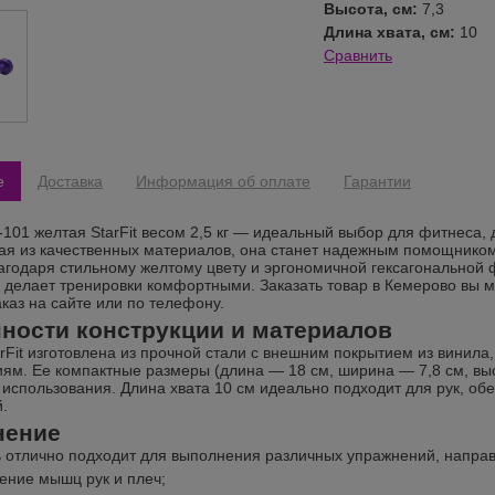
Высота, см:
7,3
Длина хвата, см:
10
Сравнить
е
Доставка
Информация об оплате
Гарантии
-101 желтая StarFit весом 2,5 кг — идеальный выбор для фитнеса,
я из качественных материалов, она станет надежным помощником 
агодаря стильному желтому цвету и эргономичной гексагональной 
 делает тренировки комфортными. Заказать товар в Кемерово вы м
каз на сайте или по телефону.
ности конструкции и материалов
rFit изготовлена из прочной стали с внешним покрытием из винила,
ям. Ее компактные размеры (длина — 18 см, ширина — 7,8 см, выс
 использования. Длина хвата 10 см идеально подходит для рук, о
.
нение
ь отлично подходит для выполнения различных упражнений, напра
ение мышц рук и плеч;