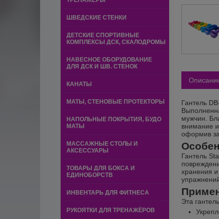
ТРЕНАЖЕРЫ
ШВЕДСКИЕ СТЕНКИ
ДЕТСКИЕ СПОРТИВНЫЕ
КОМПЛЕКСЫ ДСК, СКАЛОДРОМЫ
НАВЕСНОЕ ОБОРУДОВАНИЕ
ДЛЯ ДСК И ШВ. СТЕНОК
Описани
КАНАТЫ
МАТЫ, СТЕНОВЫЕ ПРОТЕКТОРЫ
Гантель DB
Выполненна
мужчин. Бл
НАПОЛЬНЫЕ ПОКРЫТИЯ, БУДО
внимание и
МАТЫ
оформив за
МАССАЖНЫЕ СТОЛЫ И
Особен
АКСЕССУАРЫ
Гантель Sta
повреждени
ТОВАРЫ ДЛЯ БОКСА И
хранения и
ЕДИНОБОРСТВ
упражнений
Приме
ИНВЕНТАРЬ ДЛЯ ФИТНЕСА
Эта гантел
РУКОЯТКИ ДЛЯ ТРЕНАЖЁРОВ
Укрепл