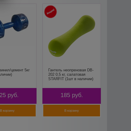
винил/цемент 5кг
Гантель неопреновая DB-
аличии)
202 0,5 кг, салатовая
STARFIT (1шт в наличии)
25
руб.
185
руб.
В корзину
В корзину