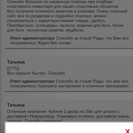
Спасибо большое за оказанную помощь при подборе
спортивного инвентаря для наших спортивных объектов.
Все получили отличного качества в упаковке. Очень хороший
сайт, все по разделам и подробно описано, можно
ознакомиться с характеристиками товара, удобно.
Приобретали: эспандеры, гантели, коврики для йоги, блоки
для йоги, теннисные ракетки, медболы.
Спасибо за отзыв! Рады, что Вам все
Ответ администратора:
понравилось! Ждем Вас снова!
Татьяна
{{7*7}}
Все пришло быстро. Спасибо
Спасибо за отзыв! Рады, что вам все
Ответ администратора:
понравилось! Хорошего настроения и отличных тренировок!
Татьяна
Отличная компания. Купили 2 диска по 20кг для штанги с
доставкой г.Новокузнецк. Упаковано отлично, доставили очень
хорошо. Спасибо огромное!
Спасибо за отзыв, Татьяна! Отличных
Ответ администратора: