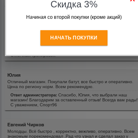
тренировок и хорошего настроения!
Скидка 3%
Начиная со второй покупки (кроме акций)
Клуб "Карат"
Замечательный магазин! Заказали оборудование для зала
подготовки к ГТО - всё пришло в идеальном состоянии,
надёжно упаковано. Менеджеры моментально отвечают на
НАЧАТЬ ПОКУПКИ
все вопросы. Рекомендую магазин!
Спасибо за отзыв! Рады, что вам все понравилось!
Спорт96 :
Отличных тренировок!
Юлия
Отличный магазин. Покупали батут, все быстро и оперативно.
Цена по региону норм. Всем рекомендую.
Спасибо, Юлия, что выбрали наш
Ответ администратора:
магазин! Благодарим за оставленный отзыв! Всегда вам рады!
С уважением, Спорт96
Евгений Чирков
Молодцы. Всё быстро , корректно, вежливо, оперативно. Всем
знакомым порекомендовал .Рад что узнал и сделал заказ у